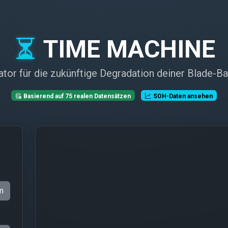
TIME MACHINE
ator für die zukünftige Degradation deiner Blade-Bat
Basierend auf 75 realen Datensätzen
SOH-Daten ansehen
m