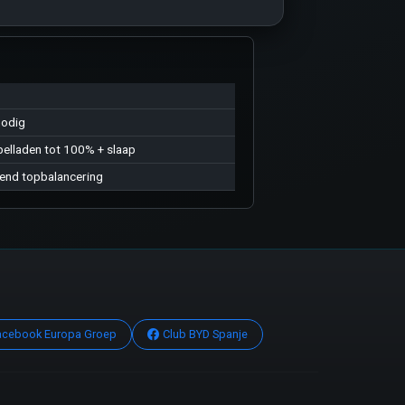
e
nodig
elladen tot 100% + slaap
end topbalancering
acebook Europa Groep
Club BYD Spanje