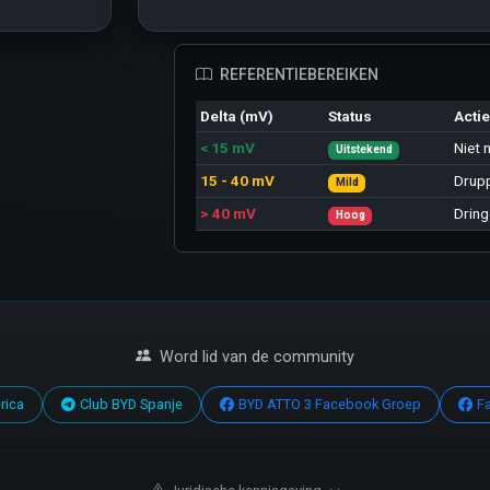
REFERENTIEBEREIKEN
Delta (mV)
Status
Acti
< 15 mV
Niet 
Uitstekend
15 - 40 mV
Drupp
Mild
> 40 mV
Dring
Hoog
Word lid van de community
rica
Club BYD Spanje
BYD ATTO 3 Facebook Groep
F