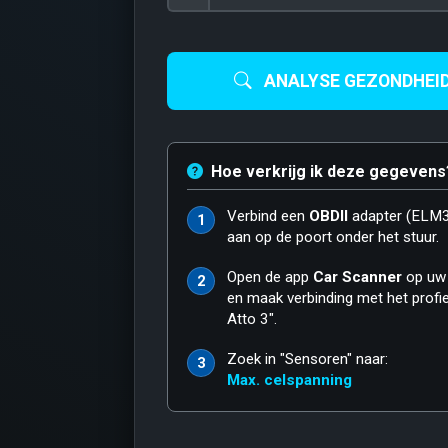
ANALYSE GEZONDHEI
Hoe verkrijg ik deze gegevens
Verbind een
OBDII
adapter (ELM
1
aan op de poort onder het stuur.
Open de app
Car Scanner
op uw
2
en maak verbinding met het profi
Atto 3".
Zoek in "Sensoren" naar:
3
Max. celspanning