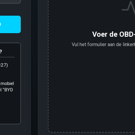
D
Voer de OBD
Vul het formulier aan de linker
?
327)
 mobiel
el "BYD