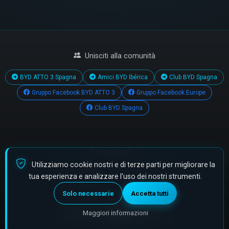
Unisciti alla comunità
BYD ATTO 3 Spagna
Amici BYD Ibérica
Club BYD Spagna
Gruppo Facebook BYD ATTO 3
Gruppo Facebook Europe
Club BYD Spagna
Note Legali
Utilizziamo cookie nostri e di terze parti per migliorare la
Fatto con
per la comunità BYD Atto 3
tua esperienza e analizzare l'uso dei nostri strumenti.
© 2026 Tutti i diritti riservati.
•
Cookies
Solo necessarie
Accetta tutti
Powered by
fijate.com
Maggiori informazioni