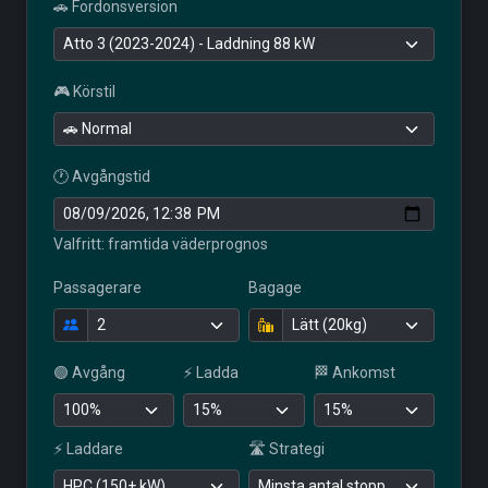
🚗 Fordonsversion
🎮 Körstil
🕐 Avgångstid
Valfritt: framtida väderprognos
Passagerare
Bagage
🟢 Avgång
⚡ Ladda
🏁 Ankomst
⚡ Laddare
🛣️ Strategi