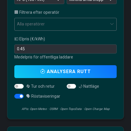
🏢 Filtrera efter operatör
Alla operatörer
💶 Elpris (€/kWh)
Medelpris för offentliga laddare
ANALYSERA RUTT
🔄 Tur och retur
🌙 Nattläge
🗣️ Röstaviseringar
APIs: Open-Meteo · OSRM · Open-TopoData · Open Charge Map