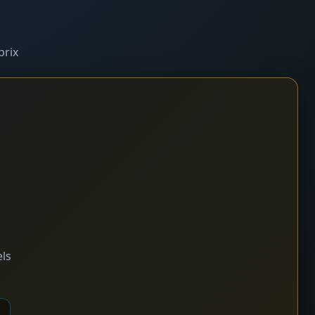
prix
els