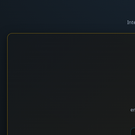
Int
en