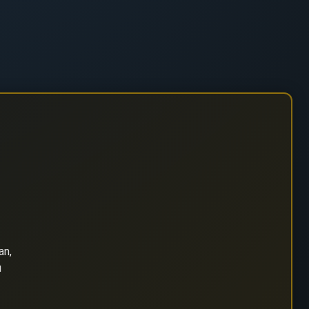
an,
u