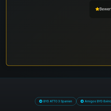
Bewert
BYD ATTO 3 Spanien
Amigos BYD Ibéri