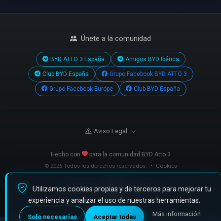
Únete a la comunidad
BYD ATTO 3 España
Amigos BYD Ibérica
Club BYD España
Grupo Facebook BYD ATTO 3
Grupo Facebook Europe
Club BYD España
Aviso Legal
Hecho con
para la comunidad BYD Atto 3
© 2026 Todos los derechos reservados.
•
Cookies
Utilizamos cookies propias y de terceros para mejorar tu
Powered by
fijate.com
experiencia y analizar el uso de nuestras herramientas.
Más información
Solo necesarias
Aceptar todas