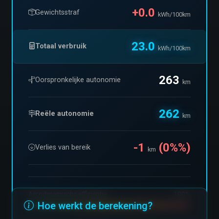
+0.0
Gewichtsstraf
kWh/100km
23.0
Totaal verbruik
kWh/100km
263
Oorspronkelijke autonomie
km
262
Reële autonomie
km
-1
(0%%)
Verlies van bereik
km
Aërodynamische efficiëntie
100%
Hoe werkt de berekening?