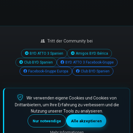
Tritt der Community bei
BYD ATTO 3 Spanien
Amigos BYD Ibérica
Club BYD Spanien
BYD ATTO 3 Facebook-Gruppe
Facebook-Gruppe Europa
Club BYD Spanien
Impressum
Wir verwenden eigene Cookies und Cookies von
Drittanbietern, um Ihre Erfahrung zu verbessern und die
Mit
für die BYD Atto 3 Community gemacht
Nutzung unserer Tools zu analysieren.
© 2026 Alle Rechte vorbehalten.
•
Cookies
Nur notwendige
Alle akzeptieren
Powered by
fijate.com
Mehr Informationen